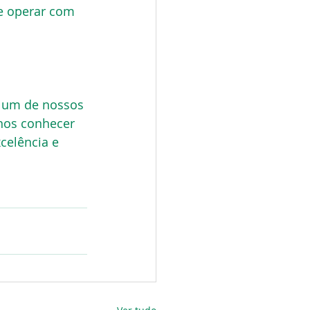
e operar com 
 um de nossos 
nos conhecer 
elência e 