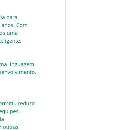
ia para 
s anos. Com 
mos uma 
eligente, 
uma linguagem 
esenvolvimento.
rmitiu reduzir 
equipes, 
ia 
 outras 