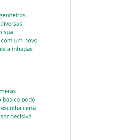
genheiros. 
diversas 
m sua 
e com um novo 
es alinhadas 
úmeras 
 básico pode 
 escolha certa 
er decisiva 