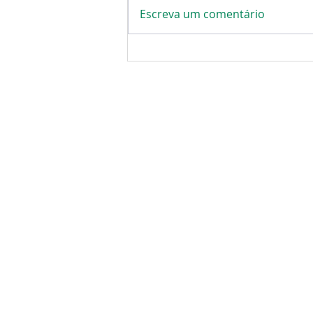
Escreva um comentário
O que é a Checkprice 360
do Carro e como ela
Transforma a Operação
Automotiva
Sobre a Checkprice
Somos uma plataforma de Micro
Serviços para o mercado B2B, que
através de nossas APIs, atendemos
as demandas do setor automotivo.