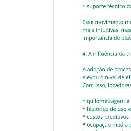
* suporte técnico d
Esse movimento mos
mais intuitivas, ma
importância de pla
4. A influência da 
A adoção de process
elevou o nível de e
Com isso, locadoras
* quilometragem e
* histórico de uso
* custos preditivo
* ocupação média 