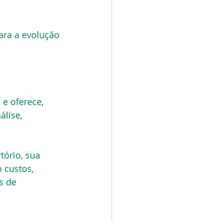
ra a evolução 
e oferece, 
lise, 
tório, sua 
 custos, 
s de 