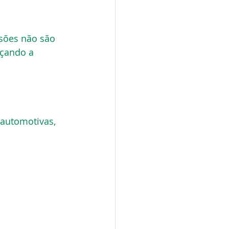
sões não são 
rçando a 
 automotivas, 