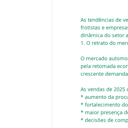
As tendências de v
frotistas e empresa
dinâmica do setor 
1. O retrato do me
O mercado automoti
pela retomada econô
crescente demanda 
As vendas de 2025
* aumento da procur
* fortalecimento d
* maior presença d
* decisões de com