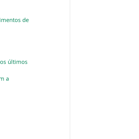
imentos de 
os últimos 
m a 