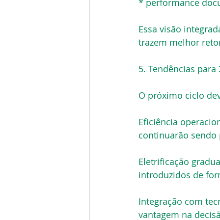
* performance docum
Essa visão integrad
trazem melhor retor
5. Tendências para 2
O próximo ciclo de
Eficiência operaci
continuarão sendo 
Eletrificação gradu
introduzidos de for
Integração com tec
vantagem na decisão