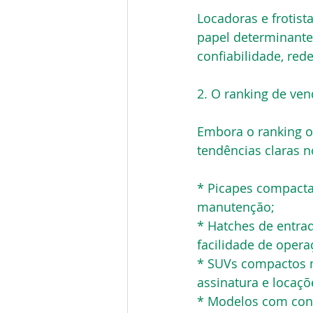
Locadoras e frotist
papel determinant
confiabilidade, red
2. O ranking de ven
Embora o ranking of
tendências claras 
* Picapes compactas
manutenção;
* Hatches de entra
facilidade de opera
* SUVs compactos 
assinatura e locaç
* Modelos com cone