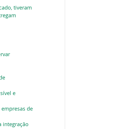
cado, tiveram 
tregam 
rvar 
de 
ível e 
 empresas de 
 integração 