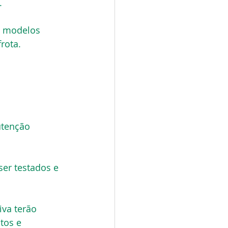
.
s modelos 
rota.
utenção 
ser testados e 
va terão 
tos e 