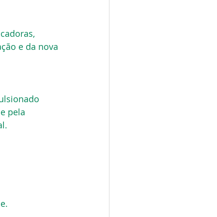
cadoras, 
ação e da nova 
ulsionado 
e pela 
l.
e.